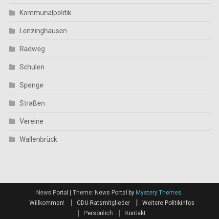
Kommunalpolitik
Lenzinghausen
Radweg
Schulen
Spenge
Straßen
Vereine
Wallenbrück
News Portal
|
Theme: News Portal by
Mystery Themes
.
Willkommen!
CDU-Ratsmitglieder
Weitere Politikinfos
Persönlich
Kontakt