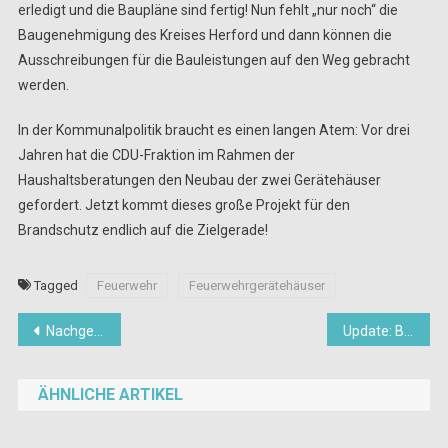
erledigt und die Baupläne sind fertig! Nun fehlt „nur noch“ die
Baugenehmigung des Kreises Herford und dann können die
Ausschreibungen für die Bauleistungen auf den Weg gebracht
werden.
In der Kommunalpolitik braucht es einen langen Atem: Vor drei
Jahren hat die CDU-Fraktion im Rahmen der
Haushaltsberatungen den Neubau der zwei Gerätehäuser
gefordert. Jetzt kommt dieses große Projekt für den
Brandschutz endlich auf die Zielgerade!
Tagged
Feuerwehr
Feuerwehrgerätehäuser
Beitragsnavigation
Nachgefragt: Blitzer in Spenge?
Update: Blitzer an der Ravensberger Straße
ÄHNLICHE ARTIKEL